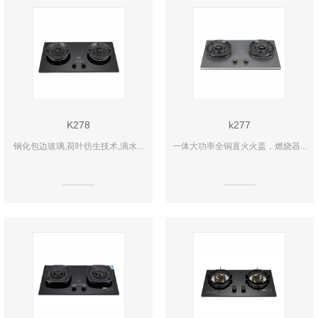
K278
k277
钢化包边玻璃,荷叶彷生技术,滴水...
一体大功率全铜直火火盖，燃烧器...