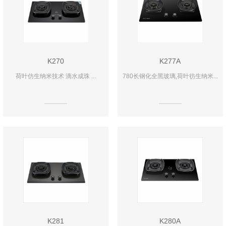
K270
K277A
荷叶仿生纳米技术 滴水成珠 ...
780长钢化全黑玻璃,荷叶彷生纳米...
K281
K280A